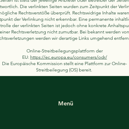
Seiten ist stets der jeweilige Anbieter oder Betreiber der Seite
twortlich. Die verlinkten Seiten wurden zum Zeitpunkt der Verl
mögliche Rechtsverstöße überprüft. Rechtswidrige Inhalte ware
tpunkt der Verlinkung nicht erkennbar. Eine permanente inhaltl
trolle der verlinkten Seiten ist jedoch ohne konkrete Anhaltspu
einer Rechtsverletzung nicht zumutbar. Bei bekannt werden vo
chtsverletzungen werden wir derartige Links umgehend entfern
Online-Streitbeilegungsplattform der
EU:
https://ec.europa.eu/consumers/odr/
Die Europäische Kommission stellt eine Plattform zur Online-
Streitbeilegung (OS) bereit.
Menü