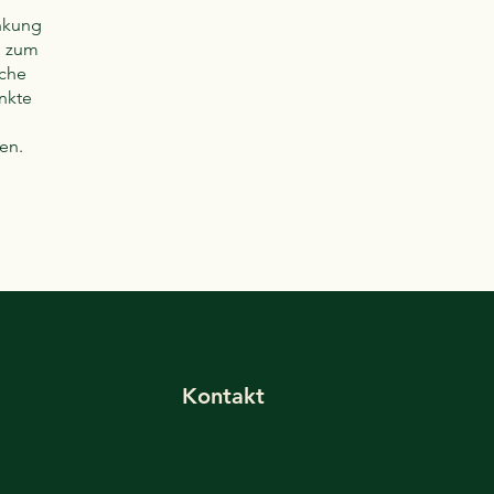
n
inkung
n zum
iche
nkte
n
en.
Kontakt