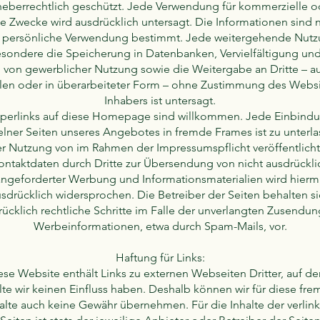
heberrechtlich geschützt. Jede Verwendung für kommerzielle o
te Zwecke wird ausdrücklich untersagt. Die Informationen sind n
 persönliche Verwendung bestimmt. Jede weitergehende Nut
sondere die Speicherung in Datenbanken, Vervielfältigung un
 von gewerblicher Nutzung sowie die Weitergabe an Dritte – au
ilen oder in überarbeiteter Form – ohne Zustimmung des Websi
Inhabers ist untersagt.
perlinks auf diese Homepage sind willkommen. Jede Einbind
elner Seiten unseres Angebotes in fremde Frames ist zu unterla
r Nutzung von im Rahmen der Impressumspflicht veröffentlich
ontaktdaten durch Dritte zur Übersendung von nicht ausdrückli
ngeforderter Werbung und Informationsmaterialien wird hierm
sdrücklich widersprochen. Die Betreiber der Seiten behalten s
ücklich rechtliche Schritte im Falle der unverlangten Zusendu
Werbeinformationen, etwa durch Spam-Mails, vor.
Haftung für Links:
ese Website enthält Links zu externen Webseiten Dritter, auf de
lte wir keinen Einfluss haben. Deshalb können wir für diese fr
alte auch keine Gewähr übernehmen. Für die Inhalte der verlin