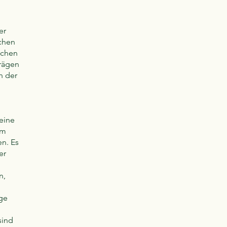
er
chen
schen
trägen
n der
keine
im
n. Es
er
n,
ge
sind