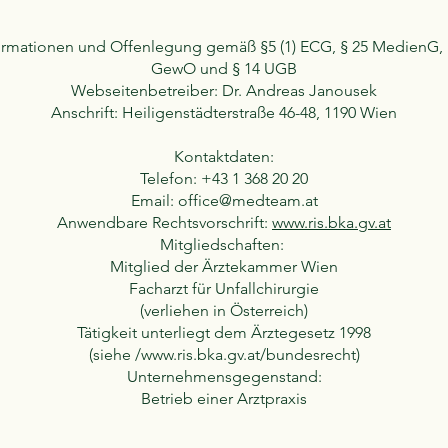
ormationen und Offenlegung gemäß §5 (1) ECG, § 25 MedienG, 
GewO und § 14 UGB
Webseitenbetreiber: Dr. Andreas Janousek
Anschrift: Heiligenstädterstraße 46-48, 1190 Wien
Kontaktdaten:
Telefon: +43 1 368 20 20
Email: office@medteam.at
Anwendbare Rechtsvorschrift:
www.ris.bka.gv.at
Mitgliedschaften:
Mitglied der Ärztekammer Wien
Facharzt für Unfallchirurgie
(verliehen in Österreich)
Tätigkeit unterliegt dem Ärztegesetz 1998
(siehe /www.ris.bka.gv.at/bundesrecht)
Unternehmensgegenstand:
Betrieb einer Arztpraxis