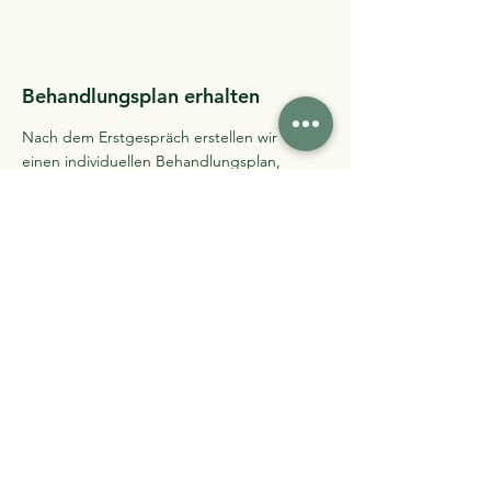
Behandlungsplan erhalten
Nach dem Erstgespräch erstellen wir
einen individuellen Behandlungsplan,
der auf Ihre Bedürfnisse zugeschnitten
ist.
Therapiesitzungen buchen
Wir bieten eine rasche und unkomplizierte
Terminvergabe - kein langes Warten auf
die Termine